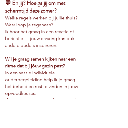
💬 En jij? Hoe ga jij om met 
schermtijd deze zomer?
Welke regels werken bij jullie thuis? 
Waar loop je tegenaan?
Ik hoor het graag in een reactie of 
berichtje — jouw ervaring kan ook 
andere ouders inspireren.
Wil je graag samen kijken naar een 
ritme dat bij jóuw gezin past?
In een sessie individuele 
ouderbegeleiding help ik je graag 
helderheid en rust te vinden in jouw 
opvoedkeuzes.
📩 Stuur me gerust een berichtje als je 
benieuwd bent hoe zo'n sessie 
eruitziet. Je hoeft het niet alleen te 
doen.