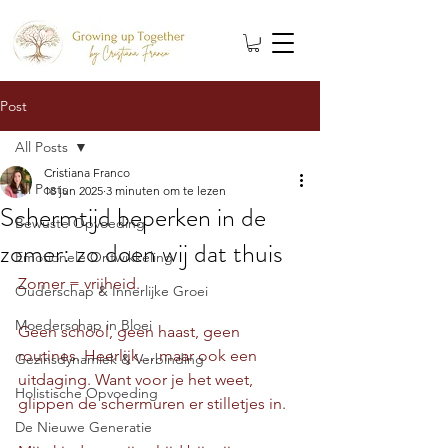
Post
All Posts
Cristiana Franco
All Posts
18 jun 2025
3 minuten om te lezen
Schermtijd beperken in de
Bewuste Opvoeding
zomer: zo doen wij dat thuis
Emotionele Ontwikkeling
Zomer = vrijheid.
Ouderschap & Innerlijke Groei
Moederschap in Bloei
Geen school, geen haast, geen 
routines. Heerlijk… maar ook een 
Gezinsdynamiek & Verbinding
uitdaging. Want voor je het weet, 
Holistische Opvoeding
glippen de schermuren er stilletjes in.
De Nieuwe Generatie