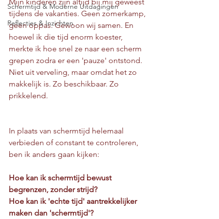
Mijn kinderen zijn altijd bij mij geweest 
Schermtijd & Moderne Uitdagingen
tijdens de vakanties. Geen zomerkamp, 
Reflecties & Inzichten
geen oppas. Gewoon wij samen. En 
hoewel ik die tijd enorm koester, 
merkte ik hoe snel ze naar een scherm 
grepen zodra er een 'pauze' ontstond. 
Niet uit verveling, maar omdat het zo 
makkelijk is. Zo beschikbaar. Zo 
prikkelend.
In plaats van schermtijd helemaal 
verbieden of constant te controleren, 
ben ik anders gaan kijken:
Hoe kan ik schermtijd bewust 
begrenzen, zonder strijd?
Hoe kan ik 'echte tijd' aantrekkelijker 
maken dan 'schermtijd'?