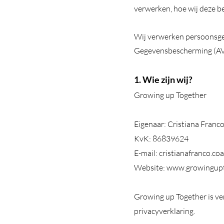
verwerken, hoe wij deze be
Wij verwerken persoonsge
Gegevensbescherming (AVG
1. Wie zijn wij?
Growing up Together
Eigenaar: Cristiana Franc
KvK: 86839624
E-mail:
cristianafranco.c
Website:
www.growingup
Growing up Together is ve
privacyverklaring.