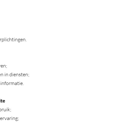
rplichtingen.
ven;
n in diensten;
informatie.
ite
ruik;
ervaring;