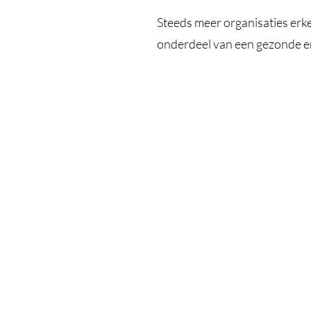
Steeds meer organisaties erk
onderdeel van een gezonde e
Een
Hoe we vandaag om