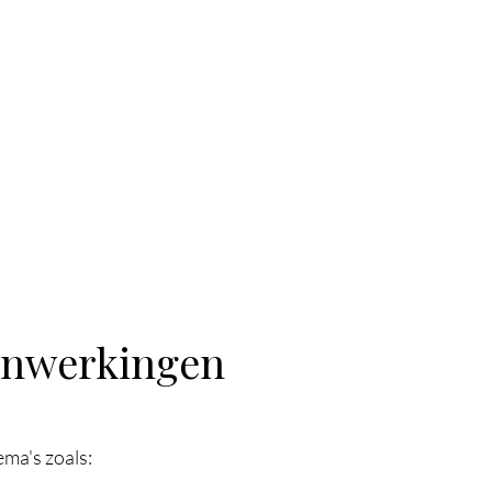
s ruimte, kennis en ondersteuning te bieden, ontstaat er me
meer veerkracht en meer duurzame betrokkenheid.
enwerkingen
ema's zoals: