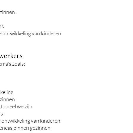
ezinnen
ns
e ontwikkeling van kinderen
werkers
ema’s zoals:
keling
ezinnen
ioneel welzijn
ns
 ontwikkeling van kinderen
eness binnen gezinnen