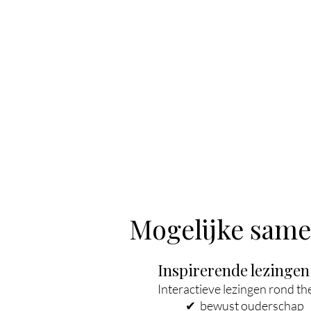
Door ouder
Mogelijke sam
Inspirerende lezingen
Interactieve lezingen rond th
✔
bewust ouderschap