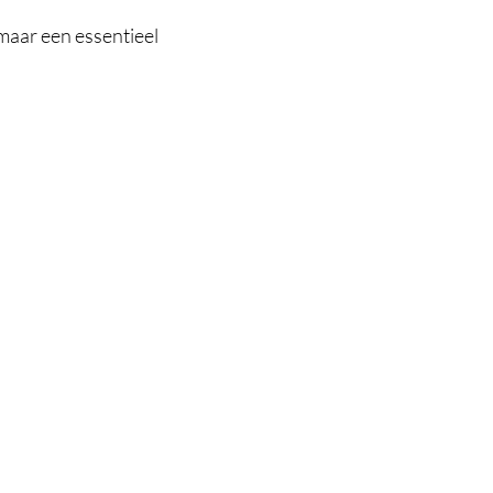
maar een essentieel
huis
raties van morgen.