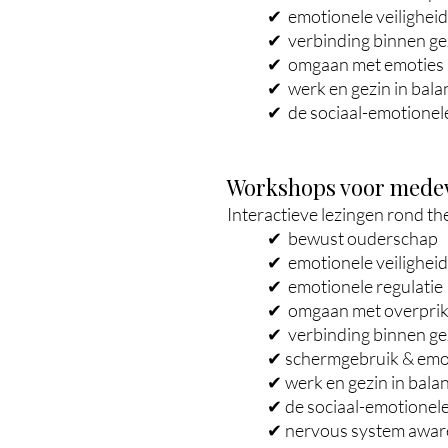
✔ emotionele veiligheid
✔ verbinding binnen g
✔ omgaan met emoties
✔ werk en gezin in bala
✔ de sociaal-emotionel
Workshops voor mede
Interactieve lezingen rond th
✔
bewust ouderschap
✔ emotionele veiligheid
✔
emotionele regulatie
✔ omgaan met
overprik
✔
verbinding binnen g
✔ schermgebruik & emot
✔ werk en gezin in bala
✔ de sociaal-emotionele
✔ nervous system awar