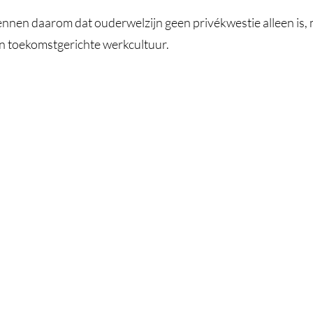
ennen daarom dat ouderwelzijn geen privékwestie alleen is, 
n toekomstgerichte werkcultuur.
 nieuwe generatie begint t
gaan met emoties, veiligheid en verbinding, vormt de gene
Organisaties kunnen daarin een belangrijke rol spelen.