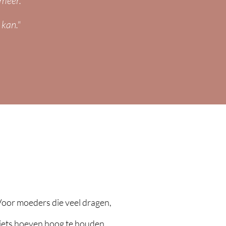
meer."
 kan."
Voor moeders die veel dragen,
iets hoeven hoog te houden.