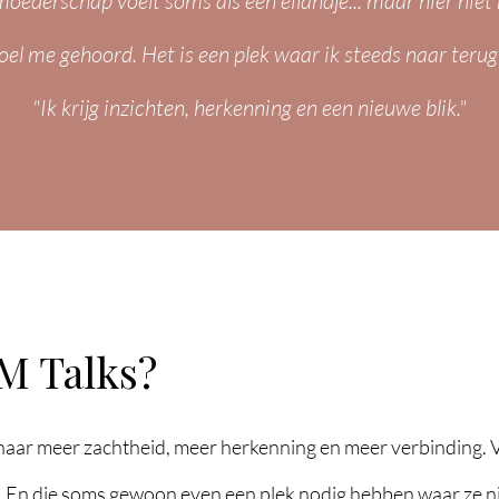
oederschap voelt soms als een eilandje... maar hier niet 
voel me gehoord. Het is een plek waar ik steeds naar terug
"Ik krijg inzichten, herkenning en een nieuwe blik."
M Talks?
aar meer zachtheid, meer herkenning en meer verbinding. 
. En die soms gewoon even een plek nodig hebben waar ze n