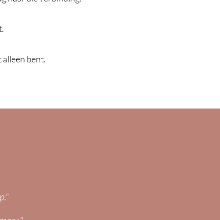
t.
 alleen bent.
p."