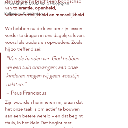
dan religie: hij bracht een boodschap 
Schermtijd & Moderne Uitdagingen
van 
tolerantie, openheid, 
Reflecties & Inzichten
verantwoordelijkheid en menselijkheid
.
We hebben nu de kans om zijn lessen 
verder te dragen in ons dagelijks leven, 
vooral als ouders en opvoeders. Zoals 
hij zo treffend zei:
“Van de handen van God hebben 
wij een tuin ontvangen; aan onze 
kinderen mogen wij geen woestijn 
nalaten.”
– Paus Franciscus
Zijn woorden herinneren mij eraan dat 
het onze taak is om actief te bouwen 
aan een betere wereld – en dat begint 
thuis, in het klein.Dat begint met 