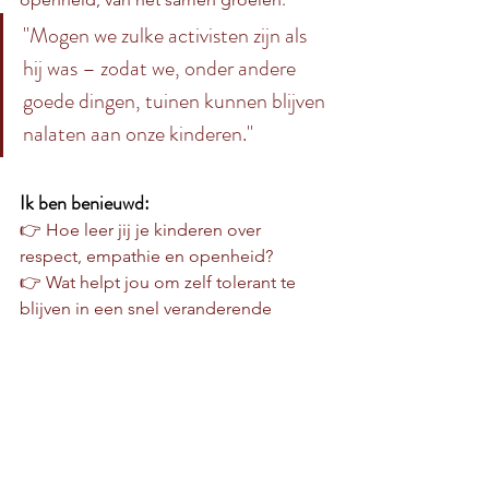
"Mogen we zulke activisten zijn als 
hij was – zodat we, onder andere 
goede dingen, tuinen kunnen blijven 
nalaten aan onze kinderen."
Ik ben benieuwd:
👉 Hoe leer jij je kinderen over 
respect, empathie en openheid?
👉 Wat helpt jou om zelf tolerant te 
blijven in een snel veranderende 
wereld?
Laat gerust je gedachten achter in de 
reacties of stuur me een berichtje.
Samen maken we het verschil 🌍