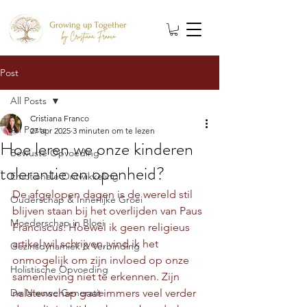
Post
All Posts
Cristiana Franco
All Posts
27 apr 2025
3 minuten om te lezen
Hoe leren we onze kinderen
Bewuste Opvoeding
tolerantie en openheid?
Emotionele Ontwikkeling
De afgelopen dagen is de wereld stil 
Ouderschap & Innerlijke Groei
blijven staan bij het overlijden van Paus 
Moederschap in Bloei
Franciscus. Hoewel ik geen religieus 
artikel wil schrijven, vind ik het 
Gezinsdynamiek & Verbinding
onmogelijk om zijn invloed op onze 
Holistische Opvoeding
samenleving niet te erkennen. Zijn 
De Nieuwe Generatie
nalatenschap gaat immers veel verder 