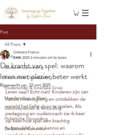
Post
All Posts
Cristiana Franco
All Posts
5 mrt 2025
3 minuten om te lezen
De kracht van spel: waarom
Bewuste Opvoeding
leren met plezier beter werkt
Emotionele Ontwikkeling
Bijgewerkt op:
22 mrt 2025
Ouderschap & Innerlijke Groei
Leren saai? Echt niet! Kinderen zijn van 
Moederschap in Bloei
nature nieuwsgierig en ontdekken de 
wereld het liefst door te spelen. Als 
Gezinsdynamiek & Verbinding
pedagoog en oudercoach zie ik keer 
Holistische Opvoeding
op keer hoe spel een krachtig 
hulpmiddel is om kennis en 
De Nieuwe Generatie