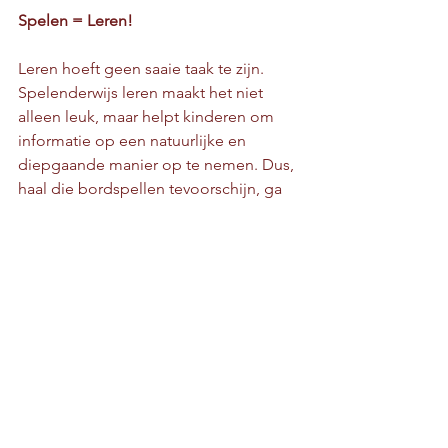
Spelen = Leren!
Leren hoeft geen saaie taak te zijn. 
Spelenderwijs leren maakt het niet 
alleen leuk, maar helpt kinderen om 
informatie op een natuurlijke en 
diepgaande manier op te nemen. Dus, 
haal die bordspellen tevoorschijn, ga 
op avontuur in de natuur of maak van 
huiswerk een speelse uitdaging!
Wil je meer tips over hoe je jouw kind 
op een speelse manier kunt 
stimuleren? Neem contact met me op 
voor een kennismakingsgesprek!
Wat is jullie favoriete manier om 
spelenderwijs te leren? Deel het 