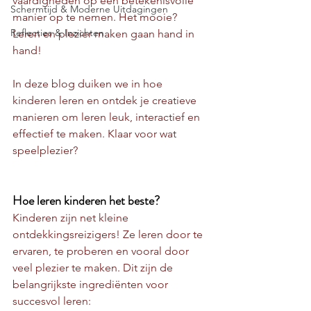
vaardigheden op een betekenisvolle 
Schermtijd & Moderne Uitdagingen
manier op te nemen. Het mooie? 
Reflecties & Inzichten
Leren en plezier maken gaan hand in 
hand!
In deze blog duiken we in hoe 
kinderen leren en ontdek je creatieve 
manieren om leren leuk, interactief en 
effectief te maken. Klaar voor wat 
speelplezier?
Hoe leren kinderen het beste?
Kinderen zijn net kleine 
ontdekkingsreizigers! Ze leren door te 
ervaren, te proberen en vooral door 
veel plezier te maken. Dit zijn de 
belangrijkste ingrediënten voor 
succesvol leren: