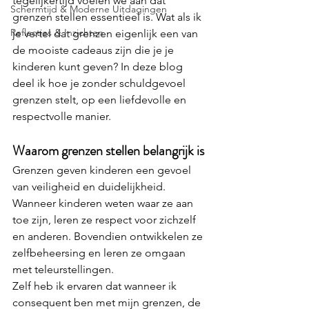
tegelijkertijd voelen we aan dat 
Schermtijd & Moderne Uitdagingen
grenzen stellen essentieel is. Wat als ik 
Reflecties & Inzichten
je vertel dat grenzen eigenlijk een van 
de mooiste cadeaus zijn die je je 
kinderen kunt geven? In deze blog 
deel ik hoe je zonder schuldgevoel 
grenzen stelt, op een liefdevolle en 
respectvolle manier.
Waarom grenzen stellen belangrijk is
Grenzen geven kinderen een gevoel 
van veiligheid en duidelijkheid. 
Wanneer kinderen weten waar ze aan 
toe zijn, leren ze respect voor zichzelf 
en anderen. Bovendien ontwikkelen ze 
zelfbeheersing en leren ze omgaan 
met teleurstellingen.
Zelf heb ik ervaren dat wanneer ik 
consequent ben met mijn grenzen, de 