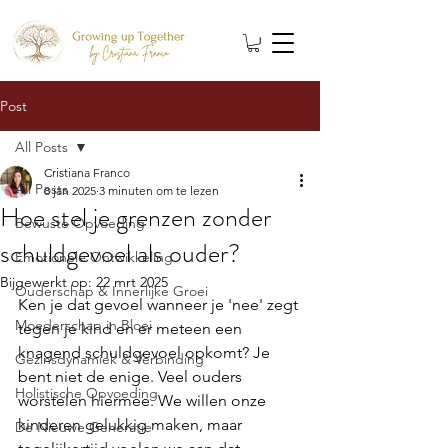
Post
All Posts
Cristiana Franco
All Posts
8 jan 2025
3 minuten om te lezen
Hoe stel je grenzen zonder
Bewuste Opvoeding
schuldgevoel als ouder?
Emotionele Ontwikkeling
Bijgewerkt op:
22 mrt 2025
Ouderschap & Innerlijke Groei
Ken je dat gevoel wanneer je 'nee' zegt 
Moederschap in Bloei
tegen je kind en er meteen een 
knagend schuldgevoel opkomt? Je 
Gezinsdynamiek & Verbinding
bent niet de enige. Veel ouders 
Holistische Opvoeding
worstelen hiermee. We willen onze 
kinderen gelukkig maken, maar 
De Nieuwe Generatie